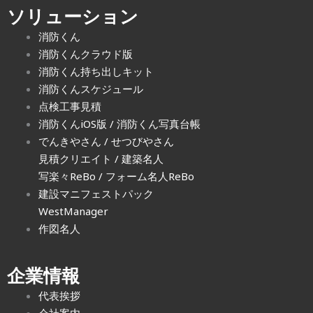
ソリューション
消防くん
消防くんクラウド版
消防くん持ち出しキット
消防くんスケジュール
点検工事見積
消防くんiOS版
/
消防くん写真台帳
でんきやさん
/
せつびやさん
見積クリエイト
/
建築名人
写楽々ReBo
/ フォーム名人ReBo
建設マニフェストパック
WestManager
作図名人
企業情報
代表挨拶