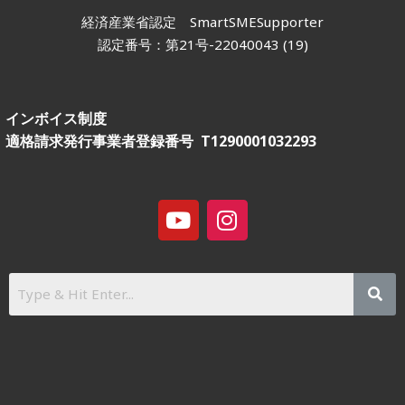
経済産業省認定
SmartSMESupporter
認定番号：第21号-22040043 (19)
インボイス制度
適格請求発行事業者登録番号 T1290001032293
Y
I
o
n
u
s
t
t
u
a
b
g
e
r
a
m