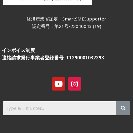
経済産業省認定
SmartSMESupporter
認定番号：第21号-22040043 (19)
インボイス制度
適格請求発行事業者登録番号 T1290001032293
Y
I
o
n
u
s
t
t
u
a
b
g
e
r
a