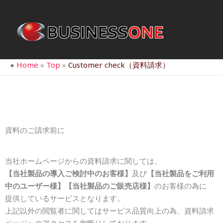
内
容
を
ス
キ
●
Home
»
Top
»
Customer check（資料請求）
ッ
プ
資料のご請求前に
当社ホームページからの資料請求に関しては、
【当社製品の導入ご検討中のお客様】
及び
【当社製品をご利用
中のユーザー様】【当社製品のご販売店様】
のお客様の為に
提供しているサービスとなります。
上記以外の閲覧者に関してはサービス品質向上の為、資料請求