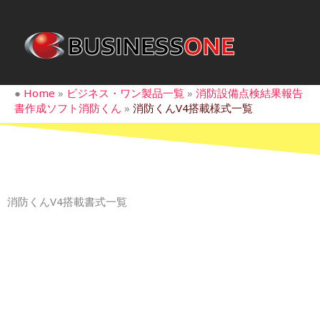
内
容
を
ス
キ
●
Home
»
ビジネス・ワン製品一覧
»
消防設備点検結果報告
ッ
書作成ソフト消防くん
»
消防くんV4搭載様式一覧
プ
消防くんV4搭載書式一覧