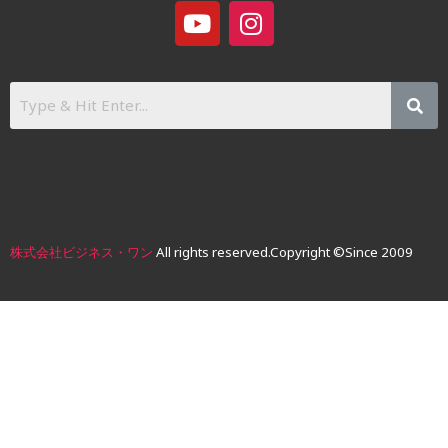
Y
I
o
n
u
s
t
t
u
a
b
g
e
r
a
m
株式会社ビジネス・ワン
All rights reserved.
Copyright ©Since 2009