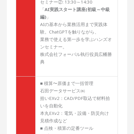
セミナー②: 13:30～14:30
「
AI実践スタート講座(初級～中級
編)
」
AIの基本から業務活用まで実践体
験。ChatGPTを触りながら、
業務で使える第一歩を学ぶハンズオ
ンセミナー。
株式会社フォーバル執行役員広幡勝
典
■ 積算〜原価まで一括管理
石田データサービス㈱
拾いEXv2：CAD/PDF取込で材料拾
いを自動化
本丸EXv2：電気・設備・防災向け
見積作成など
■ 点検・積算の定番ツール