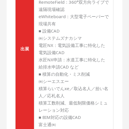
RemoteField：360°双方向ライブで
遠隔現場確認
eWhiteboard：大型電子ペーパーで
現場共有
■ 設備CAD
㈱システムズナカシマ
電匠NX：電気設備工事に特化した
出展
電気設備CAD
水匠NX申請：水道工事に特化した
給排水申請CAD など
■ 積算の自動化・ミス削減
㈱シーエスエー
積算らいでんxe／取込名人／拾い名
人／応札名人
積算工数削減、最低制限価格シミュ
レーション対応
■ BIM対応の設備CAD
富士通㈱