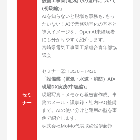
設備工事業(電気)での運用について
(初級編)」
AIを知らないと現場も事務も､もっ
たいない！AIで業務効率化の基本と
導入イメージを、OpenAI未経験者
にも分かりやすく紹介します。
宮崎県電気工事業工業組合青年部協
議会
セミナー②: 13:30～14:30
「設備業（電気・水道・消防）AI×
現場DX実践(中級編)」
現場写真・メモから報告書作成、事
セミ
務のメール・議事録・社内FAQ整備
ナー
まで。AIの使い分けと運用の型を事
例で紹介します。
株式会社MoMo代表取締役伊藤翔