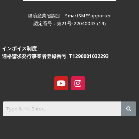
経済産業省認定
SmartSMESupporter
認定番号：第21号-22040043 (19)
インボイス制度
適格請求発行事業者登録番号 T1290001032293
Y
I
o
n
u
s
t
t
u
a
b
g
e
r
a