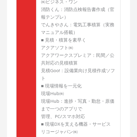
㈱ビジネス・ワン
消防くん：消防点検報告書作成（官
報テンプレ）
でんきやさん：電気工事積算（実務
マニュアル搭載）
■ 見積・積算を素早く
アクアソフト㈱
アクアワークスプレミア：民間／公
共対応の見積積算
見積Goo!：設備業向け見積作成ソフ
ト
■ 現場情報を一元化
現場Hub㈱
現場Hub：進捗・写真・勤怠・原価
まで一つのアプリで
管理、PC/スマホ対応
■ 現場DXを支える機器・サービス
リコージャパン㈱