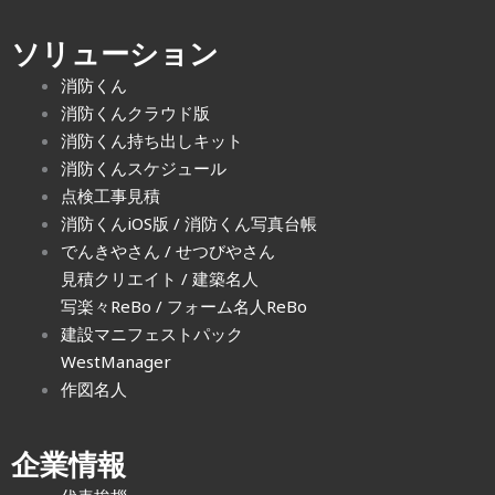
ソリューション
消防くん
消防くんクラウド版
消防くん持ち出しキット
消防くんスケジュール
点検工事見積
消防くんiOS版
/
消防くん写真台帳
でんきやさん
/
せつびやさん
見積クリエイト
/
建築名人
写楽々ReBo
/ フォーム名人ReBo
建設マニフェストパック
WestManager
作図名人
企業情報