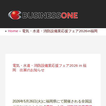
内
容
を
ス
キ
●
Home
»
電気・水道・消防設備業応援フェア2026in福岡
ッ
プ
電気・水道・消防設備業応援フェア2026 in 福
岡 出展のお知らせ
2026年5月26日(火
)に福岡県にて開催される全国設