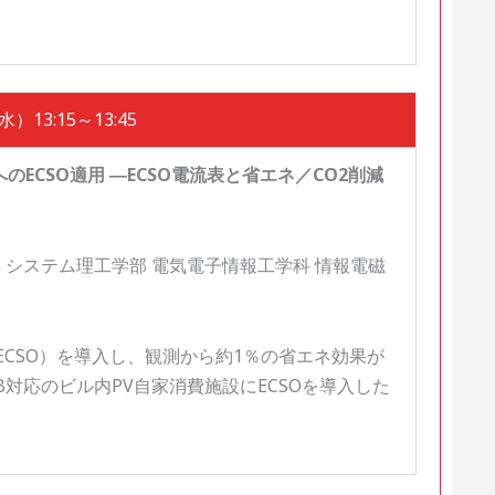
）13:15～13:45
のECSO適用 ―ECSO電流表と省エネ／CO2削減
 システム理工学部 電気電子情報工学科 情報電磁
ECSO）を導入し、観測から約1％の省エネ効果が
対応のビル内PV自家消費施設にECSOを導入した