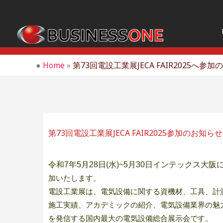
内
容
を
ス
キ
●
Home
»
第73回電設工業展JECA FAIR2025へ参
ッ
プ
第73回電設工業展JECA FAIR2025参加のお知らせ
令和7年5月28日(水)~5月30日インテックス大
加いたします。
電設工業展は、電気設備に関する資機材、工具、計
施工実績、アカデミックの紹介、電気設備業界の魅
を発信する国内最大の電気設備総合展示会です。