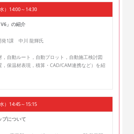
）14:00～14:30
 V6」の紹介
開発1課 中川 龍輝氏
材，自動ルート，自動プロット，自動施工検討図
，保温材表現，積算・CAD/CAM連携など）を紹
）14:45～15:15
ップについて