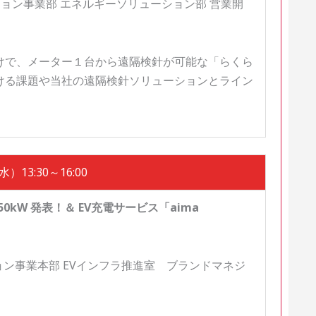
ョン事業部 エネルギーソリューション部 営業開
けで、メーター１台から遠隔検針が可能な「らくら
ける課題や当社の遠隔検針ソリューションとライン
）13:30～16:00
50kW 発表！＆ EV充電サービス「aima
ョン事業本部 EVインフラ推進室 ブランドマネジ