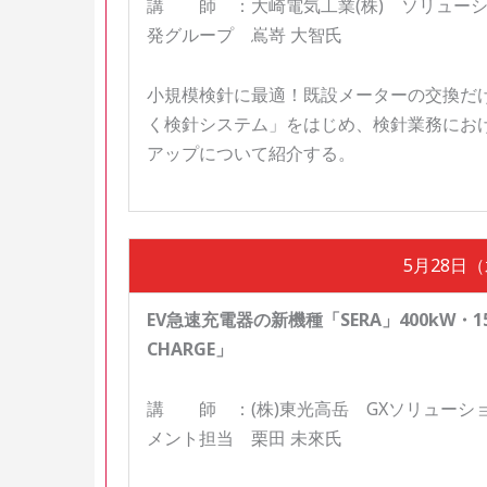
講 師 ：大崎電気工業(株) ソリューシ
発グループ 嶌嵜 大智氏
小規模検針に最適！既設メーターの交換だ
く検針システム」をはじめ、検針業務にお
アップについて紹介する。
5月28日（水
EV急速充電器の新機種「SERA」400kW・1
CHARGE」
講 師 ：(株)東光高岳 GXソリューシ
メント担当 栗田 未來氏