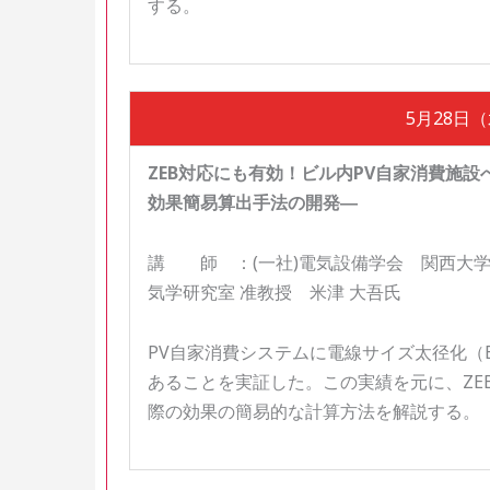
する。
5月28日（水
ZEB対応にも有効！ビル内PV自家消費施設へ
効果簡易算出手法の開発―
講 師 ：(一社)電気設備学会 関西大学
気学研究室 准教授 米津 大吾氏
PV自家消費システムに電線サイズ太径化（
あることを実証した。この実績を元に、ZEB
際の効果の簡易的な計算方法を解説する。