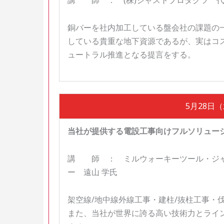
講 師 ： (株)ジャストプロダクツ 代
銅バーを社内加工している盤会社の課題の
している貴重な地下資源であるが、実はコ
ュートラル推進となる提言をする。
5月28日（水
当社が提供する電設工事向けフルソリュー
講 師 ： ミルウォーキーツール・ジャ
ー 遠山 学氏
架空線/地中線外線工事・建柱/抜柱工事・
また、当社が世界に誇る高い技術力とライ