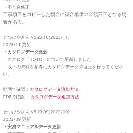
・不具合修正
工事項目をコピーした場合に複合単価の金額不正となる場
合がある
。
せつびやさん V5.23.
10
(202
3
/
11
)
202
3
/
11
更新
・カタログデータ更新
カタログ「
TOTO
」について更新しました。
以下の資料を参考にカタログデータの復元を行ってくださ
い。
動画で確認：
カタログデータ追加方法
PDFで確認 ：
カタログデータ追加方法
せつびやさん V5.23.0
9
(202
3
/0
9
)
202
3
/0
9
更新
・実務マニュアルデータ更新