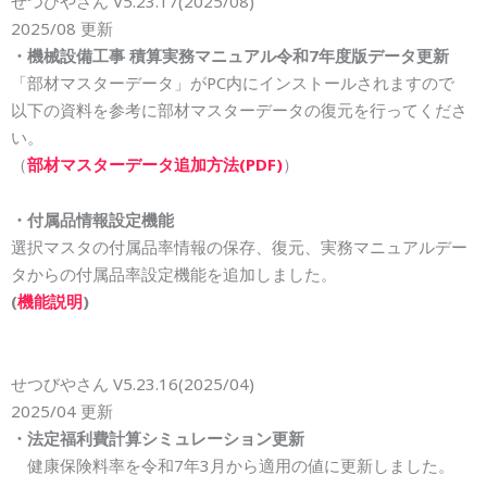
せつびやさん V5.23.
17
(202
5
/0
8
)
202
5
/0
8
更新
・機械設備工事
積算実務マニュアル令和
7
年度版データ更新
「部材マスターデータ」がPC内にインストールされますので
以下の資料を参考に部材マスターデータの復元を行ってくださ
い。
（
部材マスターデータ追加方法(PDF)
）
・付属品情報設定機能
選択マスタの付属品率情報の保存、復元、
実務マニュアルデー
タからの付属品率設定機能を追加しました。
(
機能説明
)
せつびやさん V5.23.
16
(202
5
/0
4
)
202
5
/0
4
更新
・法定福利費計算シミュレーション更新
健康保険料率を令和
7
年3月から適用の値に更新しました。