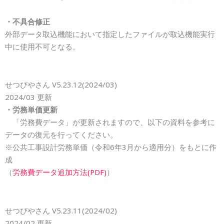
・不具合修正
外部データ取込機能において指定したファイルが取込機能実行
中に
使用不可となる。
せつびやさん V5.23.
12
(202
4
/0
3
)
202
4
/0
3
更新
・労務単価更新
「労務費データ」が更新されますので、
以下の資料を参考に
データの復元を行ってください。
※公共工事設計労務単価（令和6年3月から適用分）をもとに作
成
（
労務費データ追加方法(PDF)
）
せつびやさん V5.23.
11
(202
4
/
02
)
202
4
/
02
更新