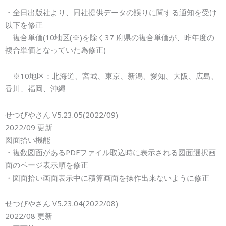
・全日出版社より、
同社提供データの誤りに関する通知を受け
以下を修正
複合単価
(10
地区
(
※
)
を
除く37 府県の複合単価が、昨年度の
複合単価となっていた為修正
)
※
10
地区：北海道、宮城、東京、新潟、愛知、大阪、広島、
香川、福岡、沖縄
せつびやさん V5.23.0
5
(2022/0
9
)
2022/0
9
更新
図面拾い機能
・
複数図面があるPDFファイル取込時に表示される図面選択画
面の
ページ表示順を修正
・図面拾い画面表示中に積算画面を操作出来ないように修正
せつびやさん V5.23.04(2022/08)
2022/08 更新