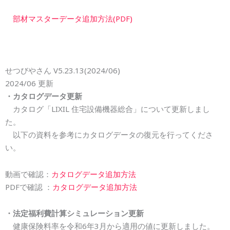
部材マスターデータ追加方法(PDF)
せつびやさん V5.23.
13
(202
4
/
06
)
202
4
/
06
更新
・カタログデータ更新
カタログ「
LIXIL
住宅設備機器総合」について更新しまし
た。
以下の資料を参考にカタログデータの復元を行ってくださ
い。
動画で確認：
カタログデータ追加方法
PDFで確認 ：
カタログデータ追加方法
・法定福利費計算シミュレーション更新
健康保険料率を令和
6
年3月から適用の値に更新しました。