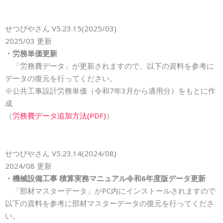
せつびやさん V5.23.
15
(2025
/03
)
2025
/03
更新
・労務単価更新
「労務費データ」が更新されますので、
以下の資料を参考に
データの復元を行ってください。
※公共工事設計労務単価（令和7年3月から適用分）をもとに作
成
（
労務費データ追加方法(PDF)
）
せつびやさん V5.23.
14
(202
4
/0
8
)
202
4
/0
8
更新
・機械設備工事
積算実務マニュアル令和
6
年度版データ更新
「部材マスターデータ」がPC内にインストールされますので
以下の資料を参考に部材マスターデータの復元を行ってくださ
い。