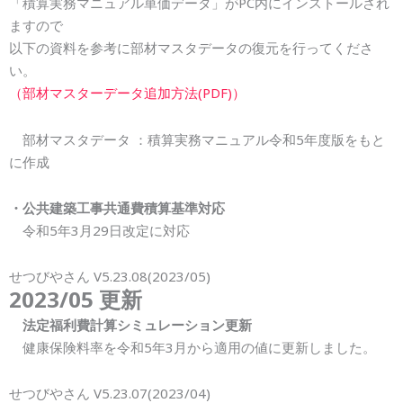
「積算実務マニュアル単価データ」
がPC内にインストールされ
ますので
以下の資料を参考に部材マスタデータの復元を行ってくださ
い。
（部材マスターデータ追加方法(PDF)）
部材マスタデータ ：積算実務マニュアル令和
5
年度版をもと
に作成
・公共建築工事共通費積算基準対応
令和
5
年
3
月
29
日改定に対応
せつびやさん V5.23.0
8
(202
3
/0
5
)
202
3
/0
5
更新
法定福利費計算シミュレーション更新
健康保険料率を令和
5
年3月から適用の値に更新しました。
せつびやさん V5.23.0
7
(202
3
/0
4
)