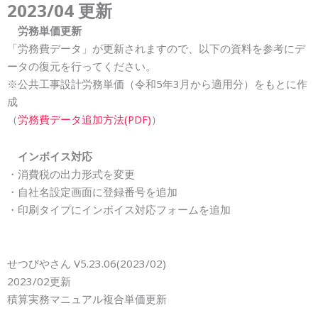
202
3
/0
4
更新
労務単価更新
「労務費データ」が更新されますので、以下の資料を参考にデ
ータの復元を行ってください。
※公共工事設計労務単価（令和5年3月から適用分）をもとに作
成
（
労務費データ追加方法(PDF)
）
インボイス対応
・消費税の出力形式を変更
・自社名設定画面に登録番号を追加
・印刷タイプにインボイス対応フォームを追加
せつ
びや
さん
V5.23.0
6
(202
3
/0
2
)
202
3
/0
2更新
積算実務マニュアル複合単価更新